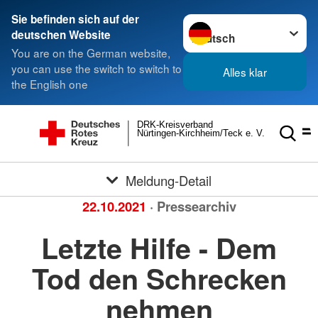
Sie befinden sich auf der
Sprache wechseln zu
deutschen Website
You are on the German website,
you can use the switch to switch to
Alles klar
the English one
DRK-Kreisverband
Nürtingen-Kirchheim/Teck e. V.
Meldung-Detail
22.10.2021
· Pressearchiv
Letzte Hilfe - Dem
Tod den Schrecken
nehmen