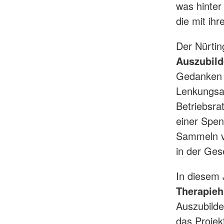
was hinter
die mit ih
Der Nürti
Auszubild
Gedanken u
Lenkungsa
Betriebsra
einer Spen
Sammeln v
in der Ges
In diesem 
Therapieh
Auszubilde
das Projek