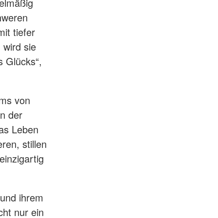
gelmäßig
chweren
t tiefer
wird sie
s Glücks“,
ams von
n der
das Leben
en, stillen
inzigartig
 und ihrem
ht nur ein