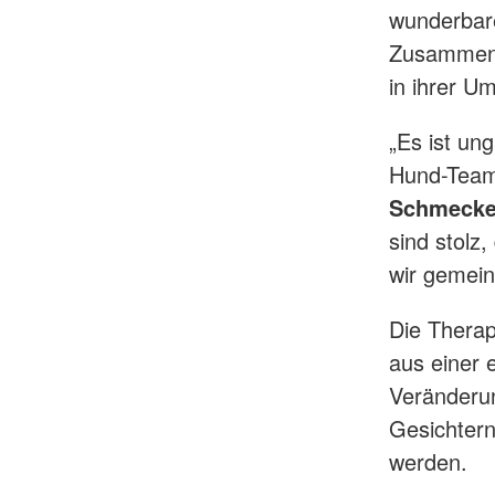
wunderbare
Zusammenh
in ihrer U
„Es ist un
Hund-Teams
Schmeck
sind stolz,
wir gemei
Die Therap
aus einer
Veränderun
Gesichtern
werden.