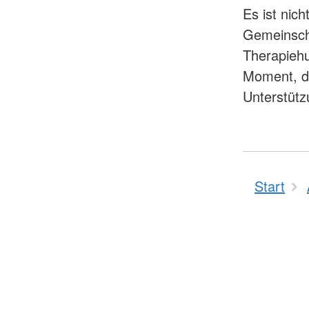
Es ist nic
Gemeinscha
Therapiehu
Moment, de
Unterstützu
Start