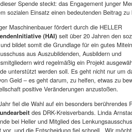
 dieser Spende steckt: das Engagement junger M
rem sozialen Einsatz einen bedeutenden Beitrag zu l
nger Maschinenbauer fördert durch die HELLER
endenInitiative (HAI)
seit über 20 Jahren den soz
nd bildet somit die Grundlage für ein gutes Mitei
usschuss aus Auszubildenden, Ausbildern und
tsmitgliedern wird regelmäßig ein Projekt ausgewäh
de unterstützt werden soll. Es geht nicht nur um d
on Geld – es geht darum, zu helfen, etwas zu be
ellschaft positive Veränderungen anzustoßen.
Jahr fiel die Wahl auf ein besonders berührendes Pr
undearbeit
des DRK-Kreisverbands. Linda Arnstad
nde bei Heller und Mitglied des Lenkungsausschuss
t vor, und die Entscheidung fiel schnell. „Wir möch