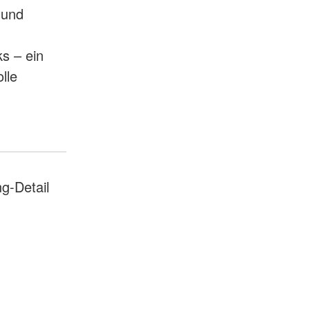
 und
s – ein
lle
g-Detail