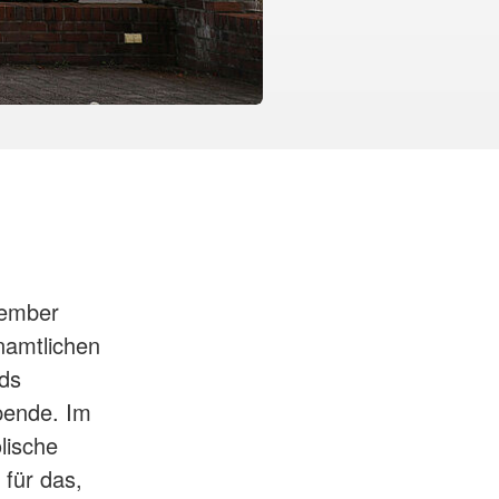
ember
namtlichen
ds
pende. Im
lische
für das,