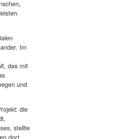
enschen,
eisten.
ialen
nander. Im
lt, das mit
as
wegen und
ojekt: die
t,
es, stellte
ten dort