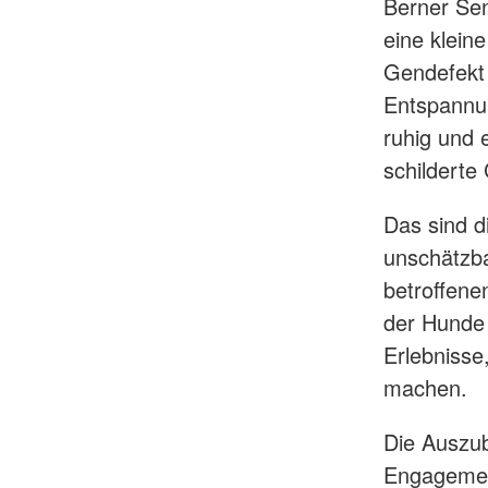
Berner Sen
eine klein
Gendefekt 
Entspannun
ruhig und 
schilderte
Das sind d
unschätzba
betroffene
der Hunde 
Erlebnisse
machen.
Die Auszub
Engagement