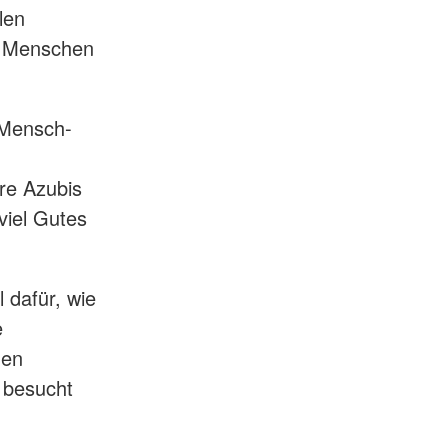
len
n Menschen
 Mensch-
re Azubis
 viel Gutes
 dafür, wie
e
den
 besucht