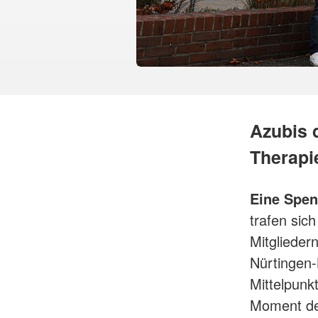
Azubis d
Therapi
Eine Spen
trafen sic
Mitgliede
Nürtingen
Mittelpunk
Moment der