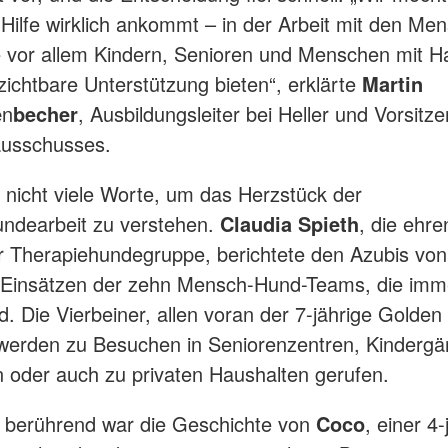
 Hilfe wirklich ankommt – in der Arbeit mit den M
 vor allem Kindern, Senioren und Menschen mit H
zichtbare Unterstützung bieten“, erklärte
Martin
e
n
becher
, Ausbildungsleiter bei Heller und Vorsitz
usschusses.
 nicht viele Worte, um das Herzstück der
ndearbeit zu verstehen.
Claudia Spieth
, die ehre
r Therapiehundegruppe, berichtete den Azubis vo
 Einsätzen der zehn Mensch-Hund-Teams, die imme
d. Die Vierbeiner, allen voran der 7-jährige Golden
 werden zu Besuchen in Seniorenzentren, Kindergä
 oder auch zu privaten Haushalten gerufen.
 berührend war die Geschichte von
Coco
, einer 4