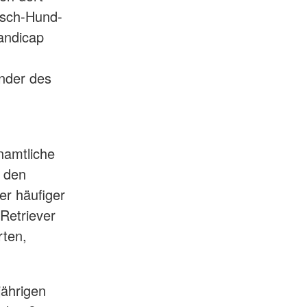
ensch-Hund-
andicap
ender des
namtliche
n den
r häufiger
 Retriever
rten,
-jährigen