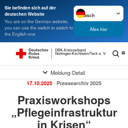
Sie befinden sich auf der
Sprache wechseln zu
deutschen Website
You are on the German website,
you can use the switch to switch to
Alles klar
the English one
DRK-Kreisverband
Nürtingen-Kirchheim/Teck e. V.
Meldung-Detail
17.10.2025
· Pressearchiv 2025
Praxisworkshops
„Pflegeinfrastruktur
in Krisen“