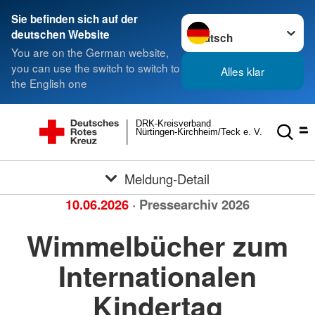
Sie befinden sich auf der
Sprache wechseln zu
deutschen Website
You are on the German website,
you can use the switch to switch to
Alles klar
the English one
DRK-Kreisverband
Nürtingen-Kirchheim/Teck e. V.
Meldung-Detail
10.06.2026
· Pressearchiv 2026
Wimmelbücher zum
Internationalen
Kindertag