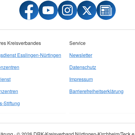
res Kreisverbandes
Service
sdienst Esslingen-Nürtingen
Newsletter
nzentren
Datenschutz
ienst
Impressum
nzentren
Barrierefreiheitserklärung
-Stiftung
klärung
© 2026 DRK-Kreisverband Nürtingen-Kirchheim/Teck e.