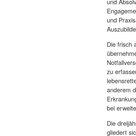
und Absolv
Engagement
und Praxisa
Auszubilde
Die frisch 
übernehmen
Notfallvers
zu erfasse
lebensret
anderem di
Erkrankung
bei erweit
Die dreijä
gliedert si