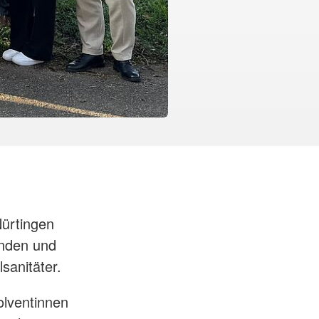
ürtingen
anden und
sanitäter.
solventinnen