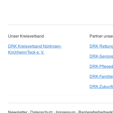
Unser Kreisverband
Partner unse
DRK Kreisverband Nürtingen-
DRK Rettung
Kirchheim/Teck e. V.
DRK-Seniore
DRK-Pfleged
DRK-Familie
DRK-Zukunfts
Newsletter
Datenschutz
Impressum
Barrierefreiheitser