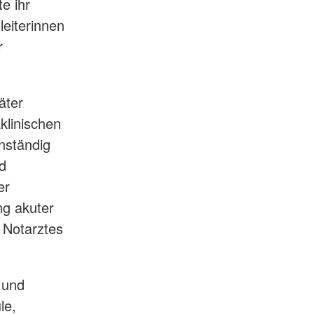
e ihr
leiterinnen
r
äter
klinischen
enständig
nd
er
ng akuter
 Notarztes
 und
le,