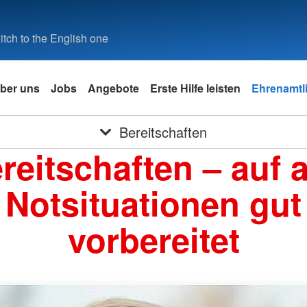
tch to the English one
ber uns
Jobs
Angebote
Erste Hilfe leisten
Ehrenamtli
Bereitschaften
reitschaften – auf a
Notsituationen gut
vorbereitet