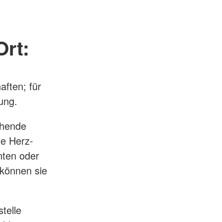
Ort:
aften; für
ung.
chende
se Herz-
nten oder
 können sie
telle