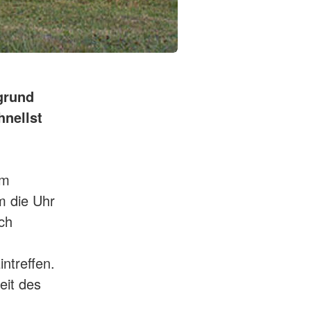
fgrund
hnellst
im
m die Uhr
ach
ntreffen.
eit des