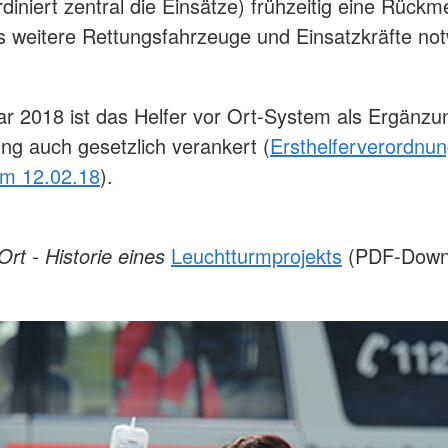
rdiniert zentral die Einsätze) frühzeitig eine Rück
ls weitere Rettungsfahrzeuge und Einsatzkräfte no
ar 2018 ist das Helfer vor Ort-System als Ergänzu
ung auch gesetzlich verankert (
Ersthelferverordnun
m 12.02.18
).
Ort - Historie eines
Leuchtturmprojekts
(PDF-Downl