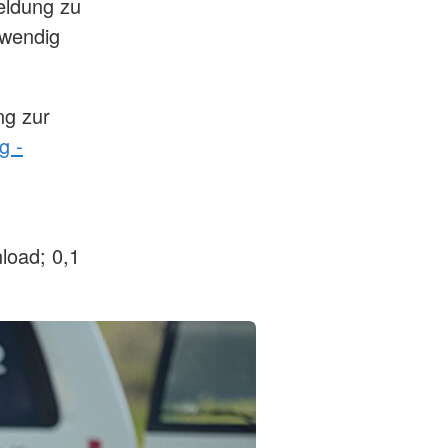
meldung zu
twendig
ng zur
g -
oad; 0,1