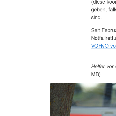
(diese koo
geben, fal
sind.
Seit Febru
Notfallrett
VOHvO vo
Helfer vor 
MB)