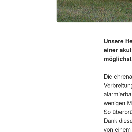
Unsere Hel
einer aku
möglichst
Die ehrena
Verbreitun
alarmierba
wenigen Mi
So überbrü
Dank diese
von einem 